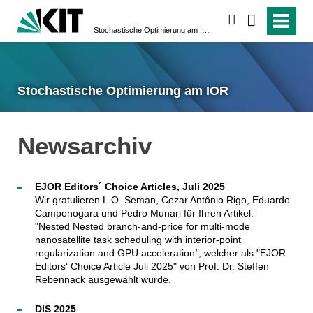
suchen
Stochastische Optimierung am IOR
Stochastische Optimierung am IOR
Newsarchiv
EJOR Editors´ Choice Articles, Juli 2025
Wir gratulieren L.O. Seman, Cezar Antônio Rigo, Eduardo
Camponogara und Pedro Munari für Ihren Artikel:
"Nested Nested branch-and-price for multi-mode
nanosatellite task scheduling with interior-point
regularization and GPU acceleration
"
, welcher als "EJOR
Editors‘ Choice Article Juli 2025" von Prof. Dr. Steffen
Rebennack ausgewählt wurde.
DIS 2025