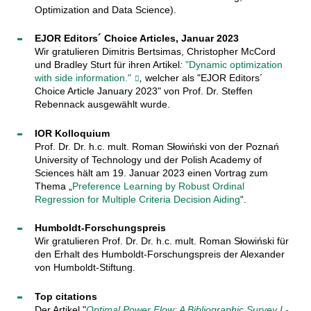
Optimization and Data Science).
EJOR Editors´ Choice Articles, Januar 2023
Wir gratulieren Dimitris Bertsimas, Christopher McCord
und Bradley Sturt für ihren Artikel
:
"Dynamic optimization
with side information."
,
welcher als "EJOR Editors´
Choice Article January 2023" von Prof. Dr. Steffen
Rebennack ausgewählt wurde.
IOR Kolloquium
Prof. Dr. Dr. h.c. mult. Roman Słowiński von der Poznań
University of Technology und der Polish Academy of
Sciences hält am 19. Januar 2023 einen Vortrag zum
Thema „
Preference Learning by Robust Ordinal
Regression for Multiple Criteria Decision Aiding
“.
Humboldt-Forschungspreis
Wir gratulieren Prof. Dr. Dr. h.c. mult. Roman Słowiński für
den Erhalt des Humboldt-Forschungspreis der Alexander
von Humboldt-Stiftung.
Top citations
Der Artikel "
Optimal Power Flow: A Bibliographic Survey I -