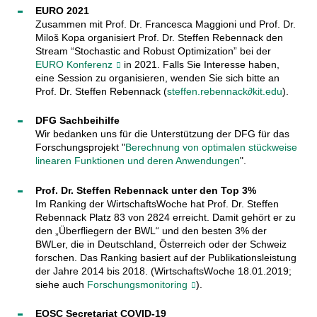
EURO 2021
Zusammen mit Prof. Dr. Francesca Maggioni und Prof. Dr.
Miloš Kopa organisiert Prof. Dr. Steffen Rebennack den
Stream “Stochastic and Robust Optimization” bei der
EURO Konferenz
in 2021. Falls Sie Interesse haben,
eine Session zu organisieren, wenden Sie sich bitte an
Prof. Dr. Steffen Rebennack (
steffen.rebennack∂kit.edu
).
DFG Sachbeihilfe
Wir bedanken uns für die Unterstützung der DFG für das
Forschungsprojekt "
Berechnung von optimalen stückweise
linearen Funktionen und deren Anwendungen
".
Prof. Dr. Steffen Rebennack unter den Top 3%
Im Ranking der WirtschaftsWoche hat Prof. Dr. Steffen
Rebennack Platz 83 von 2824 erreicht. Damit gehört er zu
den „Überfliegern der BWL“ und den besten 3% der
BWLer, die in Deutschland, Österreich oder der Schweiz
forschen. Das Ranking basiert auf der Publikationsleistung
der Jahre 2014 bis 2018. (WirtschaftsWoche 18.01.2019;
siehe auch
Forschungsmonitoring
).
EOSC Secretariat COVID-19