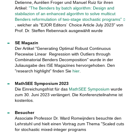
Detienne, Aurélien Froger und Manuel Ruiz für ihren
Artikel:
"The Benders by batch algorithm: Design and
stabilazion of an enhanced algorithm to solve multicut
Benders reformulation of two-stage stochastic programs"
, welcher als "EJOR Editors´ Choice Article July 2023" von
Prof. Dr. Steffen Rebennack ausgewählt wurde
SE Magazin
Der Artikel "Generating Optimal Robust Continuous
Piecewise Linear Regression with Outliers through
Combinatorial Benders Decomposition" wurde in der
Juliausgabe des ISE Magazines hervorgehoben. Den
"research highlight" finden Sie
hier
.
MathSEE Symposium 2023
Die Einreichungsfrist für das
MathSEE Symposium
wurde
zum 30. Juni 2023 verlängert. Die Konferenzteilnahme ist
kostenlos.
Besucher
Associate Professor Dr. Ward Romeijnders besuchte den
Lehrstuhl und hielt einen Vortrag zum Thema "Scaled cuts
for stochastic mixed-integer programs