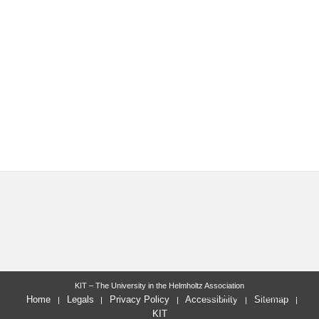
KIT – The University in the Helmholtz Association
last change: 2025-07-22
Home
Legals
Privacy Policy
Accessibility
Sitemap
KIT